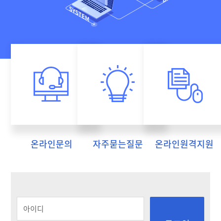
start digit1
start digit2
start digit3
온라인문의
자주묻는질문
온라인원격지원